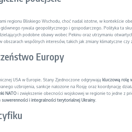
ami regionu Bliskiego Wschodu, choć nadal istotne, w kontekście obe
ko głównego rywala geopolitycznego i gospodarczego. Polityka ta sku
dzielających podobne obawy wobec Pekinu oraz utrzymaniu otwartych 
 obszarach wspólnych interesów, takich jak zmiany klimatyczne czy 
eczeństwo Europy
ranicznej USA w Europie. Stany Zjednoczone odgrywają
kluczową rolę 
nego uzbrojenia, sankcje nałożone na Rosję oraz koordynację działań 
nki NATO
i zwiększenie obecności wojskowej w regionie to jedne z pri
werenności i integralności terytorialnej Ukrainy
.
cyfiku