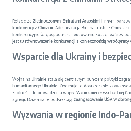
Relacje ze
Zjednoczonymi Emiratami Arabskimi
i innymi państw
konkurencji z Chinami
. Administracja Bidena traktuje Chiny ja
konkurencyjności gospodarczej, budowaniu koalicji państw po
jest tu
równoważenie konkurencji z koniecznością współpracy
w
Wsparcie dla Ukrainy i bezpi
Wojna na Ukrainie stała się centralnym punktem polityki zag
humanitarnego Ukrainie
. Obejmuje to dostarczanie zaawansowa
zdolności do prowadzenia wojny.
Wzmocnienie wschodniej fla
agresji. Działania te podkreślają
zaangażowanie USA w obronę su
Wyzwania w regionie Indo-Pa