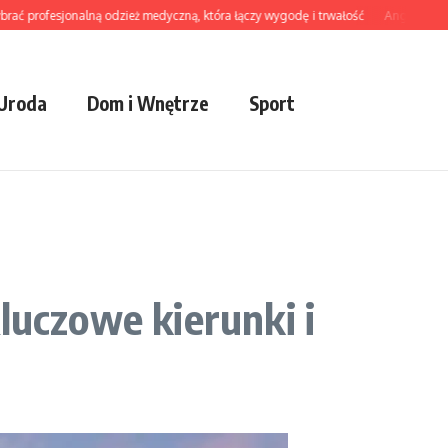
ofesjonalną odzież medyczną, która łączy wygodę i trwałość
Angielski dla doros
 Uroda
Dom i Wnętrze
Sport
luczowe kierunki i