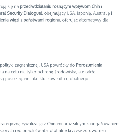
rują się na
przeciwdziałaniu rosnącym wpływom Chin
i
ral Security Dialogue)
, obejmujący USA, Japonię, Australię i
enia więzi z państwami regionu
, oferując alternatywy dla
polityki zagranicznej. USA powróciły do
Porozumienia
ma na celu nie tylko ochronę środowiska, ale także
 są postrzegane jako kluczowe dla globalnego
strategiczną rywalizacją z Chinami oraz silnym zaangażowaniem
których regionach świata, globalne kryzysy zdrowotne i