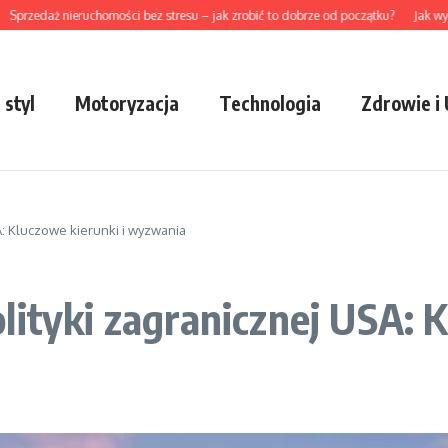
daż nieruchomości bez stresu – jak zrobić to dobrze od początku?
Jak wybrać pr
 styl
Motoryzacja
Technologia
Zdrowie i
A: Kluczowe kierunki i wyzwania
lityki zagranicznej USA: K