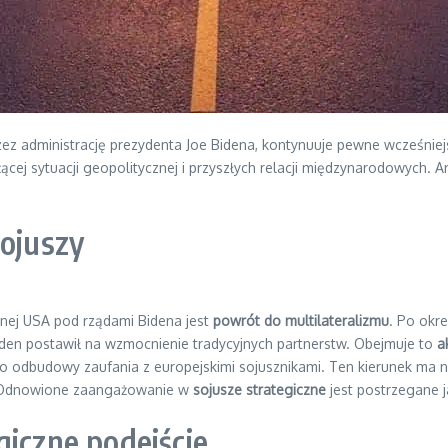
ez administrację prezydenta Joe Bidena, kontynuuje pewne wcześnie
cej sytuacji geopolitycznej i przyszłych relacji międzynarodowych. Art
sojuszy
znej USA pod rządami Bidena jest
powrót do multilateralizmu
. Po okr
iden postawił na wzmocnienie tradycyjnych partnerstw. Obejmuje to
a
o odbudowy zaufania z europejskimi sojusznikami. Ten kierunek ma n
n. Odnowione zaangażowanie w
sojusze strategiczne
jest postrzegane 
giczne podejście