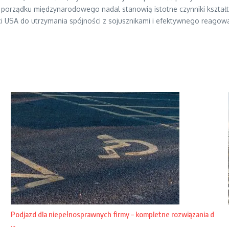
 porządku międzynarodowego nadal stanowią istotne czynniki kształt
ci USA do utrzymania spójności z sojusznikami i efektywnego reagowa
Podjazd dla niepełnosprawnych firmy – kompletne rozwiązania d
...