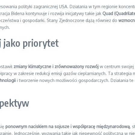
sowania polityki zagranicznej USA. Działania w tym regionie koncent
cja Bidena kontynuuje i rozwija inicjatywy takie jak
Quad (Quadrilate
pieczeństwa i gospodarki. Stany Zjednoczone dążą również do
wzmocni
nnych.
jako priorytet
ostawił
zmiany klimatyczne i zrównoważony rozwój
w centrum swojej 
pracy w zakresie redukcji emisji gazów cieplarnianych. Ta strategia 
hnologii
i tworzenie nowych możliwości gospodarczych. Działania te
spektyw
się
ponownym naciskiem na sojusze i współpracę międzynarodową
, 
ainie. Jednocześnie, wyzwania takie jak niepewność polityczna w nie