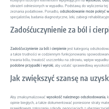
Kolejnym istotnym elementem wpływającym na
wysokość ods
obrażeń odniesionych w wypadku. Podstawą do wyliczenia tej
zeznania podatkowe. Ponadto,
odszkodowanie może pokryć wsze
specjalistów, badania diagnostyczne, leki, zabiegi rehabilitacyj
Zadośćuczynienie za ból i cier
Zadośćuczynienie za ból i cierpienie
jest kategorią odszkodowa
a także trudności w codziennym funkcjonowaniu spowodowane ob
trwania bólu, trwałość uszczerbku na zdrowiu, wpływ wypadku
podobne przypadki i wyroki
, aby ustalić sprawiedliwą wysokoś
Jak zwiększyć szansę na uzy
Aby zmaksymalizować
wysokość należnego odszkodowania
, 
opinie biegłych, a także dokumentować poniesione straty mate
prawidłowym zgłoszeniu szkody, negocjacjach z ubezpieczyci