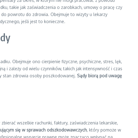
ensaty za okres, w którym nie mógł pracować z powodu
ku, takie jak zaświadczenia o zarobkach, umowy o pracę czy
e do powrotu do zdrowia. Obejmuje to wizyty u lekarzy
dycznego, jeśli jest to konieczne.
ody
. Obejmuje ono cierpienie fizyczne, psychiczne, stres, lęk,
i zależy od wielu czynników, takich jak intensywność i czas
lny stan zdrowia osoby poszkodowanej.
Sądy biorą pod uwagę
y zbierać wszelkie rachunki, faktury, zaświadczenia lekarskie,
lizującym się w sprawach odszkodowawczych
, który pomoże w
rofesjonalne wsparcie prawne może znacząco wpłynąć na