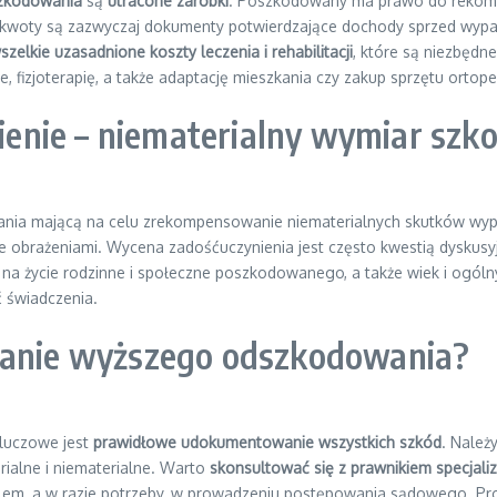
zkodowania
są
utracone zarobki
. Poszkodowany ma prawo do rekomp
 kwoty są zazwyczaj dokumenty potwierdzające dochody sprzed wypad
lkie uzasadnione koszty leczenia i rehabilitacji
, które są niezbędn
ne, fizjoterapię, a także adaptację mieszkania czy zakup sprzętu ortope
pienie – niematerialny wymiar szk
nia mającą na celu zrekompensowanie niematerialnych skutków wypadku
rażeniami. Wycena zadośćuczynienia jest często kwestią dyskusyjną 
 na życie rodzinne i społeczne poszkodowanego, a także wiek i ogó
ć świadczenia.
skanie wyższego odszkodowania?
kluczowe jest
prawidłowe udokumentowanie wszystkich szkód
. Należ
rialne i niematerialne. Warto
skonsultować się z prawnikiem specja
elem, a w razie potrzeby, w prowadzeniu postępowania sądowego. P