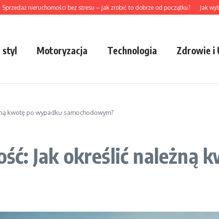
daż nieruchomości bez stresu – jak zrobić to dobrze od początku?
Jak wybrać pr
 styl
Motoryzacja
Technologia
Zdrowie i
eżną kwotę po wypadku samochodowym?
ć: Jak określić należną 