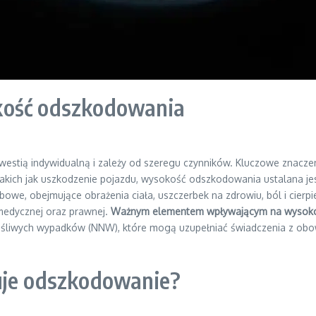
kość odszkodowania
tią indywidualną i zależy od szeregu czynników. Kluczowe znacze
 takich jak uszkodzenie pojazdu, wysokość odszkodowania ustalana j
bowe, obejmujące obrażenia ciała, uszczerbek na zdrowiu, ból i cierpi
medycznej oraz prawnej.
Ważnym elementem wpływającym na wysokość
częśliwych wypadków (NNW), które mogą uzupełniać świadczenia z ob
uje odszkodowanie?