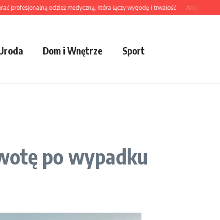
ofesjonalną odzież medyczną, która łączy wygodę i trwałość
Angielski dla doro
 Uroda
Dom i Wnętrze
Sport
kwotę po wypadku