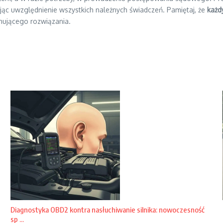
c uwzględnienie wszystkich należnych świadczeń. Pamiętaj, że
każd
nującego rozwiązania.
Diagnostyka OBD2 kontra nasłuchiwanie silnika: nowoczesność
sp ...