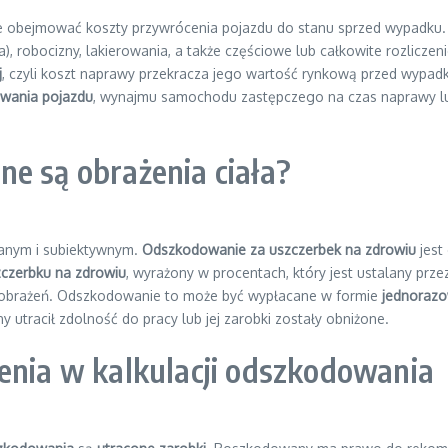
 obejmować koszty przywrócenia pojazdu do stanu sprzed wypadku.
), robocizny, lakierowania, a także częściowe lub całkowite rozlicze
j
, czyli koszt naprawy przekracza jego wartość rynkową przed wypad
wania pojazdu
, wynajmu samochodu zastępczego na czas naprawy lub
e są obrażenia ciała?
anym i subiektywnym.
Odszkodowanie za uszczerbek na zdrowiu
jest
zczerbku na zdrowiu
, wyrażony w procentach, który jest ustalany prze
 obrażeń. Odszkodowanie to może być wypłacane w formie
jednorazo
y utracił zdolność do pracy lub jej zarobki zostały obniżone.
enia w kalkulacji odszkodowania