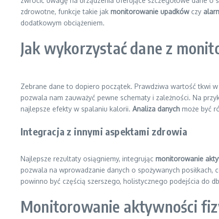
zwrócić uwagę na urządzenia oferujące szczegółowe dane o spa
zdrowotne, funkcje takie jak
monitorowanie upadków
czy
alar
dodatkowym obciążeniem.
Jak wykorzystać dane z monit
Zebrane dane to dopiero początek. Prawdziwa wartość tkwi w 
pozwala nam zauważyć pewne schematy i zależności. Na przykład
najlepsze efekty w spalaniu kalorii.
Analiza danych
może być ró
Integracja z innymi aspektami zdrowia
Najlepsze rezultaty osiągniemy, integrując
monitorowanie aktyw
pozwala na wprowadzanie danych o spożywanych posiłkach, c
powinno być częścią szerszego, holistycznego podejścia do dba
Monitorowanie aktywności fizy