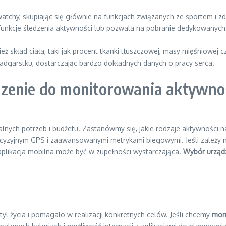
atchy, skupiając się głównie na funkcjach związanych ze sportem i zdr
cje śledzenia aktywności lub pozwala na pobranie dedykowanych apli
ież skład ciała, taki jak procent tkanki tłuszczowej, masy mięśniowej 
adgarstku, dostarczając bardzo dokładnych danych o pracy serca.
dzenie do monitorowania aktywno
ch potrzeb i budżetu. Zastanówmy się, jakie rodzaje aktywności najc
recyzyjnym GPS i zaawansowanymi metrykami biegowymi. Jeśli zależ
plikacja mobilna może być w zupełności wystarczająca.
Wybór urząd
yl życia i pomagało w realizacji konkretnych celów. Jeśli chcemy
mon