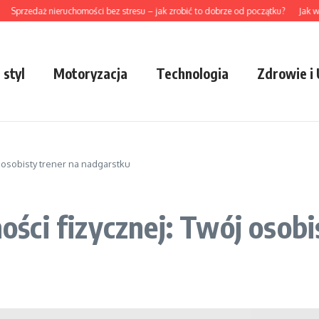
przedaż nieruchomości bez stresu – jak zrobić to dobrze od początku?
Jak wybr
 styl
Motoryzacja
Technologia
Zdrowie i
 osobisty trener na nadgarstku
ci fizycznej: Twój osobi