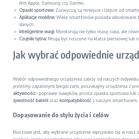
firm Apple, Samsung czy Garmin.
Opaski sportowe:
Zazwyczaj są mniejsze i lżejsze od smartw
Aplikacje mobilne:
Wiele smartfonów posiada wbudowane funk
danych.
Inteligentne wagi:
Monitorują nie tylko masę ciała, ale równ
Czujniki tętna:
Mogą być noszone na klatce piersiowej lub n
Jak wybrać odpowiednie urzą
Wybór odpowiedniego urządzenia zależy od naszych indywidualny
jesteśmy zapalonymi biegaczami, poszukajmy urządzenia z p
aktywności
i poprawie nawyków, prosta opaska sportowa lub a
żywotność baterii
oraz
kompatybilność
z naszym smartfonem.
Dopasowanie do stylu życia i celów
Kluczowe jest, aby wybrane urządzenie wpisywało się w nasz st