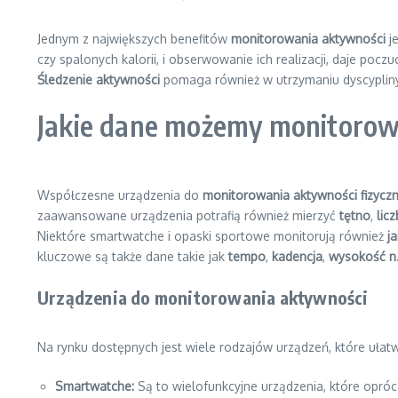
Jednym z największych benefitów
monitorowania aktywności
je
czy spalonych kalorii, i obserwowanie ich realizacji, daje poc
Śledzenie aktywności
pomaga również w utrzymaniu dyscypliny
Jakie dane możemy monitorow
Współczesne urządzenia do
monitorowania aktywności fizyczn
zaawansowane urządzenia potrafią również mierzyć
tętno
,
lic
Niektóre smartwatche i opaski sportowe monitorują również
j
kluczowe są także dane takie jak
tempo
,
kadencja
,
wysokość n
Urządzenia do monitorowania aktywności
Na rynku dostępnych jest wiele rodzajów urządzeń, które ułat
Smartwatche:
Są to wielofunkcyjne urządzenia, które oprócz