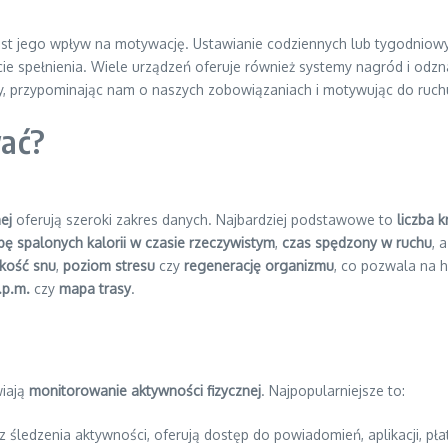
st jego wpływ na motywację. Ustawianie codziennych lub tygodniowyc
zucie spełnienia. Wiele urządzeń oferuje również systemy nagród i od
, przypominając nam o naszych zobowiązaniach i motywując do ruchu 
ać?
ej
oferują szeroki zakres danych. Najbardziej podstawowe to
liczba 
zbę spalonych kalorii w czasie rzeczywistym
,
czas spędzony w ruchu
, 
akość snu
,
poziom stresu
czy
regenerację organizmu
, co pozwala na h
.p.m.
czy
mapa trasy
.
wiają
monitorowanie aktywności fizycznej
. Najpopularniejsze to:
 śledzenia aktywności, oferują dostęp do powiadomień, aplikacji, płat