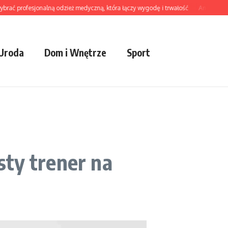
ać profesjonalną odzież medyczną, która łączy wygodę i trwałość
Angielski dla 
 Uroda
Dom i Wnętrze
Sport
sty trener na