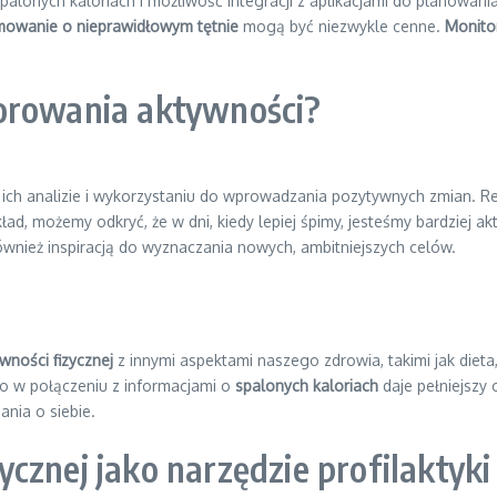
lonych kaloriach i możliwość integracji z aplikacjami do planowani
mowanie o nieprawidłowym tętnie
mogą być niezwykle cenne.
Monito
orowania aktywności?
ich analizie i wykorzystaniu do wprowadzania pozytywnych zmian. R
, możemy odkryć, że w dni, kiedy lepiej śpimy, jesteśmy bardziej ak
wnież inspiracją do wyznaczania nowych, ambitniejszych celów.
ności fizycznej
z innymi aspektami naszego zdrowia, takimi jak dieta
o w połączeniu z informacjami o
spalonych kaloriach
daje pełniejszy
nia o siebie.
cznej jako narzędzie profilaktyk