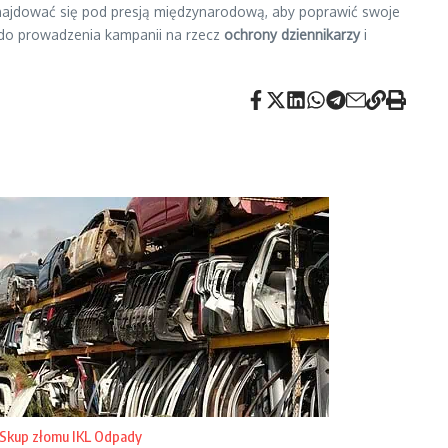
gą znajdować się pod presją międzynarodową, aby poprawić swoje
 do prowadzenia kampanii na rzecz
ochrony dziennikarzy
i
Skup złomu IKL Odpady