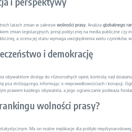
cja i perspektywy
tnich latach zmian w zakresie
wolności prasy
. Analiza
globalnego ran
em zmian legislacyjnych, presji politycznej na media publiczne czy 
blicznej, a ocena jej stanu wymaga uwzględnienia wielu czynników, 
eczeństwo i demokrację
ia obywatelom dostęp do różnorodnych opinii, kontrolę nad działan
ę psa stróżującego, informując o nieprawidłowościach i korupcji. O
ym prawem każdego obywatela, a jego ograniczanie podważa funda
o rankingu wolności prasy?
 statystycznym. Ma on realne implikacje dla polityki międzynarodowej