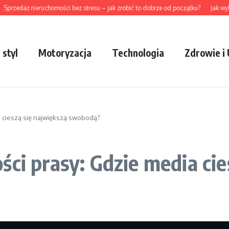
daż nieruchomości bez stresu – jak zrobić to dobrze od początku?
Jak wybrać p
 styl
Motoryzacja
Technologia
Zdrowie i
a cieszą się największą swobodą?
ści prasy: Gdzie media cie