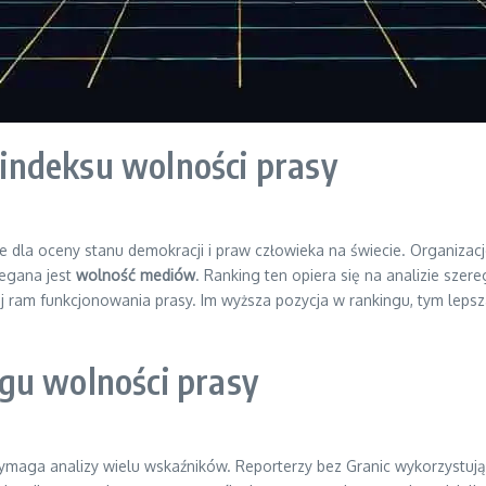
indeksu wolności prasy
 dla oceny stanu demokracji i praw człowieka na świecie. Organizacje 
zegana jest
wolność mediów
. Ranking ten opiera się na analizie sze
nej ram funkcjonowania prasy. Im wyższa pozycja w rankingu, tym lep
gu wolności prasy
ymaga analizy wielu wskaźników. Reporterzy bez Granic wykorzystują