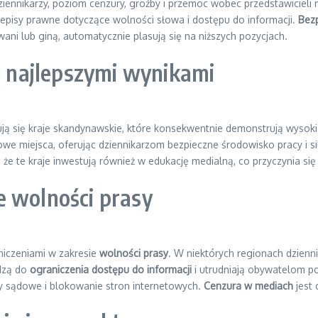
dziennikarzy, poziom cenzury, groźby i przemoc wobec przedstawicie
episy prawne dotyczące wolności słowa i dostępu do informacji.
Bezp
wani lub giną, automatycznie plasują się na niższych pozycjach.
 z najlepszymi wynikami
ują się kraje skandynawskie, które konsekwentnie demonstrują wyso
owe miejsca, oferując dziennikarzom bezpieczne środowisko pracy i 
że te kraje inwestują również w edukację medialną, co przyczynia si
e wolności prasy
niczeniami w zakresie
wolności prasy
. W niektórych regionach dzienn
dzą do
ograniczenia dostępu do informacji
i utrudniają obywatelom p
y sądowe i blokowanie stron internetowych.
Cenzura w mediach
jest 