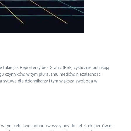
takie jak Reporterzy bez Granic (RSF) cyklicznie publikują
regu czynników, w tym pluralizmu mediów, niezależności
sza sytuwa dla dziennikarzy i tym większa swoboda w
 w tym celu kwestionariusz wysyłany do setek ekspertów ds.