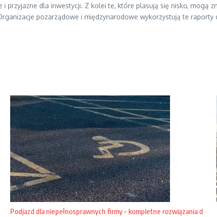
e i przyjazne dla inwestycji. Z kolei te, które plasują się nisko, mo
Organizacje pozarządowe i międzynarodowe wykorzystują te raporty
Podjazd dla niepełnosprawnych firmy – kompletne rozwiązania d