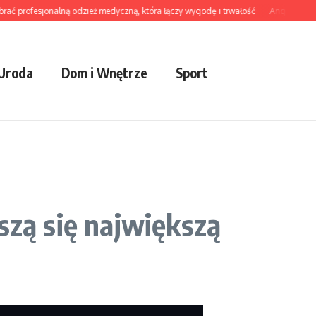
rofesjonalną odzież medyczną, która łączy wygodę i trwałość
Angielski dla doro
 Uroda
Dom i Wnętrze
Sport
szą się największą