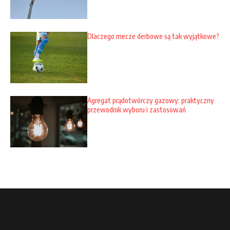
Dlaczego mecze derbowe są tak wyjątkowe?
Agregat prądotwórczy gazowy: praktyczny
przewodnik wyboru i zastosowań